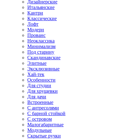
Дизайнерские
Итальянские
Кантри
Классические
Лофт
Модерн
Прованс
Неоклассика
Минимализм
Под старину
Скандинавские
Элитные
Эксклюзивные
Хай-тек
Особенности
Для студии
Для хрущевки
Для дачи
Встроенные
С антресолями
С барной стойкой
С островом
Малогабаритные
Модульные
Скрытые ручки