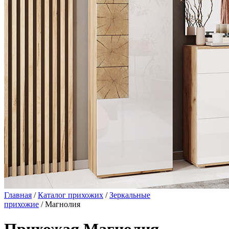
Главная
/
Каталог прихожих
/
Зеркальные
прихожие
/ Магнолия