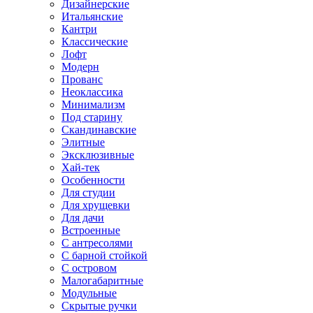
Дизайнерские
Итальянские
Кантри
Классические
Лофт
Модерн
Прованс
Неоклассика
Минимализм
Под старину
Скандинавские
Элитные
Эксклюзивные
Хай-тек
Особенности
Для студии
Для хрущевки
Для дачи
Встроенные
С антресолями
С барной стойкой
С островом
Малогабаритные
Модульные
Скрытые ручки