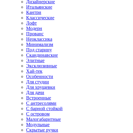
Дизайнерские
Итальянские
Кантри
Классические
Лофт
Модерн
Прованс
Неоклассика
Минимализм
Под старину
Скандинавские
Элитные
Эксклюзивные
Хай-тек
Особенности
Для студии
Для хрущевки
Для дачи
Встроенные
С антресолями
С барной стойкой
С островом
Малогабаритные
Модульные
Скрытые ручки