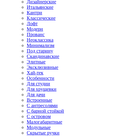
Дизайнерские
Итальянские
Кантри
Классические
Лофт
Модерн
Прованс
Неоклассика
Минимализм
Под старину
Скандинавские
Элитные
Эксклюзивные
Хай-тек
Особенности
Для студии
Для хрущевки
Для дачи
Встроенные
С антресолями
С барной стойкой
С островом
Малогабаритные
Модульные
Скрытые ручки