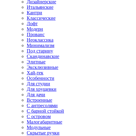
Дизайнерские
Итальянские
Кантри
Классические
Лофт
Модерн
Прованс
Неоклассика
Минимализм
Под старину
Скандинавские
Элитные
Эксклюзивные
Хай-тек
Особенности
Для студии
Для хрущевки
Для дачи
Встроенные
С антресолями
С барной стойкой
С островом
Малогабаритные
Модульные
Скрытые ручки