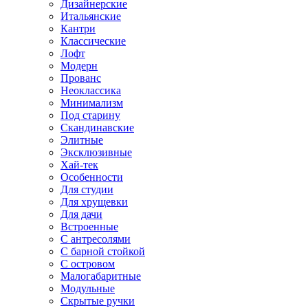
Дизайнерские
Итальянские
Кантри
Классические
Лофт
Модерн
Прованс
Неоклассика
Минимализм
Под старину
Скандинавские
Элитные
Эксклюзивные
Хай-тек
Особенности
Для студии
Для хрущевки
Для дачи
Встроенные
С антресолями
С барной стойкой
С островом
Малогабаритные
Модульные
Скрытые ручки