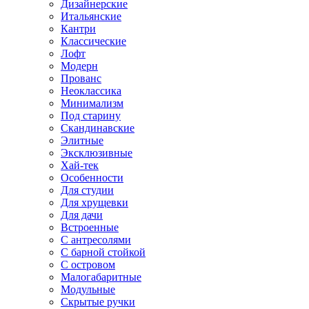
Дизайнерские
Итальянские
Кантри
Классические
Лофт
Модерн
Прованс
Неоклассика
Минимализм
Под старину
Скандинавские
Элитные
Эксклюзивные
Хай-тек
Особенности
Для студии
Для хрущевки
Для дачи
Встроенные
С антресолями
С барной стойкой
С островом
Малогабаритные
Модульные
Скрытые ручки