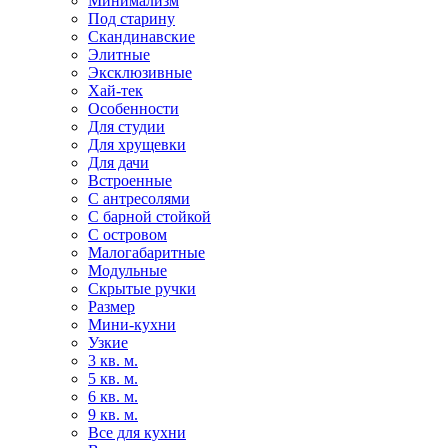
Минимализм
Под старину
Скандинавские
Элитные
Эксклюзивные
Хай-тек
Особенности
Для студии
Для хрущевки
Для дачи
Встроенные
С антресолями
С барной стойкой
С островом
Малогабаритные
Модульные
Скрытые ручки
Размер
Мини-кухни
Узкие
3 кв. м.
5 кв. м.
6 кв. м.
9 кв. м.
Все для кухни