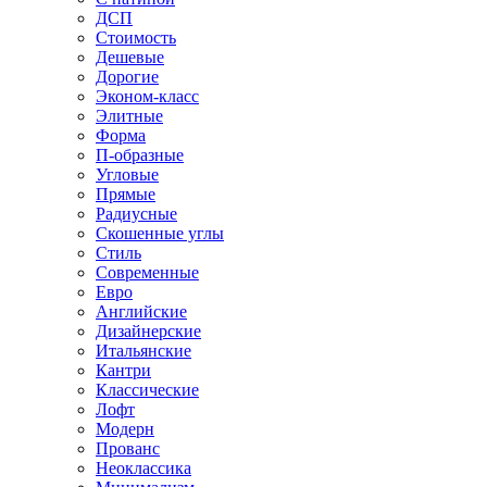
ДСП
Стоимость
Дешевые
Дорогие
Эконом-класс
Элитные
Форма
П-образные
Угловые
Прямые
Радиусные
Скошенные углы
Стиль
Современные
Евро
Английские
Дизайнерские
Итальянские
Кантри
Классические
Лофт
Модерн
Прованс
Неоклассика