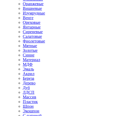
Оранжевые
Вишневые
Изумрудные
Венге
Ореховые
Янтарные
Сиреневые
Салатовые
Фиолетовые
Мятные
Золотые
Синие
Материал
МДФ
Эмаль
Акрил
Береза
Дерево
Дуб
ЛДСП
Массив
Пластик
Шпон
Экошпон
С патиной