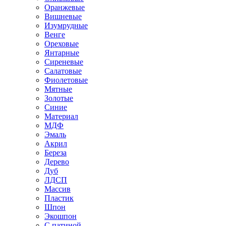
Оранжевые
Вишневые
Изумрудные
Венге
Ореховые
Янтарные
Сиреневые
Салатовые
Фиолетовые
Мятные
Золотые
Синие
Материал
МДФ
Эмаль
Акрил
Береза
Дерево
Дуб
ЛДСП
Массив
Пластик
Шпон
Экошпон
С патиной