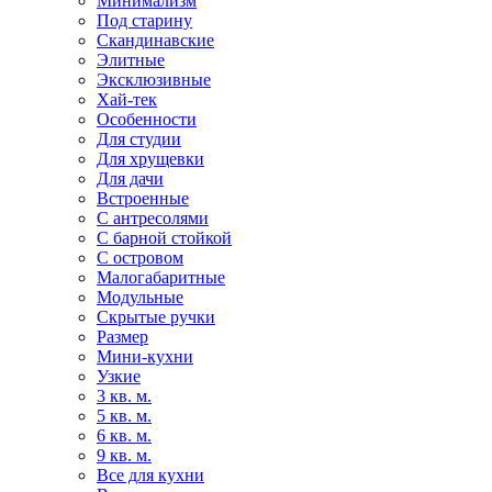
Минимализм
Под старину
Скандинавские
Элитные
Эксклюзивные
Хай-тек
Особенности
Для студии
Для хрущевки
Для дачи
Встроенные
С антресолями
С барной стойкой
С островом
Малогабаритные
Модульные
Скрытые ручки
Размер
Мини-кухни
Узкие
3 кв. м.
5 кв. м.
6 кв. м.
9 кв. м.
Все для кухни