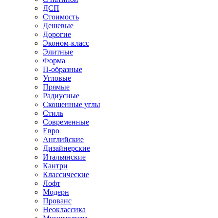
ДСП
Стоимость
Дешевые
Дорогие
Эконом-класс
Элитные
Форма
П-образные
Угловые
Прямые
Радиусные
Скошенные углы
Стиль
Современные
Евро
Английские
Дизайнерские
Итальянские
Кантри
Классические
Лофт
Модерн
Прованс
Неоклассика