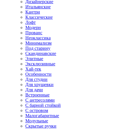
Дизайнерские
Итальянские
Кантри
Классические
Лофт
Модерн
Прованс
Неоклассика
Минимализм
Под старину
Скандинавские
Элитные
Эксклюзивные
Хай-тек
Особенности
Для студии
Для хрущевки
Для дачи
Встроенные
С антресолями
С барной стойкой
С островом
Малогабаритные
Модульные
Скрытые ручки