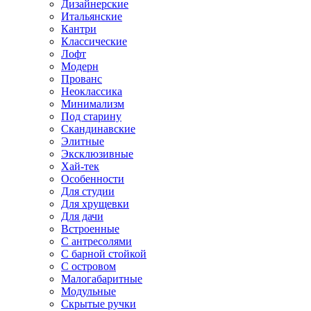
Дизайнерские
Итальянские
Кантри
Классические
Лофт
Модерн
Прованс
Неоклассика
Минимализм
Под старину
Скандинавские
Элитные
Эксклюзивные
Хай-тек
Особенности
Для студии
Для хрущевки
Для дачи
Встроенные
С антресолями
С барной стойкой
С островом
Малогабаритные
Модульные
Скрытые ручки