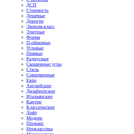
ДСП
Стоимость
Дешевые
Дорогие
Эконом-класс
Элитные
Форма
П-образные
Угловые
Прямые
Радиусные
Скошенные углы
Стиль
Современные
Евро
Английские
Дизайнерские
Итальянские
Кантри
Классические
Лофт
Модерн
Прованс
Неоклассика