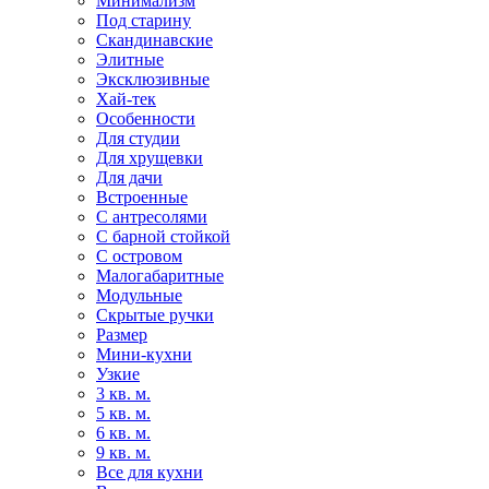
Минимализм
Под старину
Скандинавские
Элитные
Эксклюзивные
Хай-тек
Особенности
Для студии
Для хрущевки
Для дачи
Встроенные
С антресолями
С барной стойкой
С островом
Малогабаритные
Модульные
Скрытые ручки
Размер
Мини-кухни
Узкие
3 кв. м.
5 кв. м.
6 кв. м.
9 кв. м.
Все для кухни