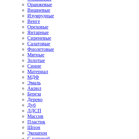
Оранжевые
Вишневые
Изумрудные
Венге
Ореховые
Янтарные
Сиреневые
Салатовые
Фиолетовые
Мятные
Золотые
Синие
Материал
МДФ
Эмаль
Акрил
Береза
Дерево
Дуб
ЛДСП
Массив
Пластик
Шпон
Экошпон
С патиной