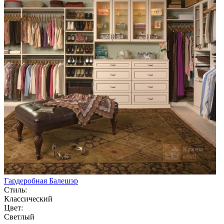
Гардеробная Балешэр
Стиль:
Классический
Цвет:
Светлый