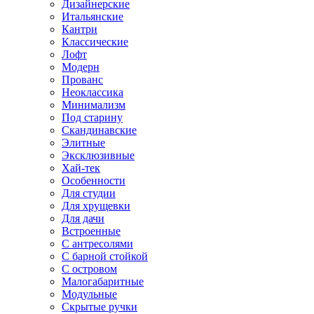
Дизайнерские
Итальянские
Кантри
Классические
Лофт
Модерн
Прованс
Неоклассика
Минимализм
Под старину
Скандинавские
Элитные
Эксклюзивные
Хай-тек
Особенности
Для студии
Для хрущевки
Для дачи
Встроенные
С антресолями
С барной стойкой
С островом
Малогабаритные
Модульные
Скрытые ручки