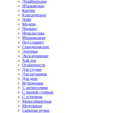
Дизайнерские
Итальянские
Кантри
Классические
Лофт
Модерн
Прованс
Неоклассика
Минимализм
Под старину
Скандинавские
Элитные
Эксклюзивные
Хай-тек
Особенности
Для студии
Для хрущевки
Для дачи
Встроенные
С антресолями
С барной стойкой
С островом
Малогабаритные
Модульные
Скрытые ручки