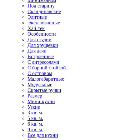
Минимализм
Под старину
Скандинавские
Элитные
Эксклюзивные
Хай-тек
Особенности
Для студии
Для хрущевки
Для дачи
Встроенные
С антресолями
С барной стойкой
С островом
Малогабаритные
Модульные
Скрытые ручки
Размер
Мини-кухни
Узкие
3 кв. м.
5 кв. м.
6 кв. м.
9 кв. м.
Все для кухни