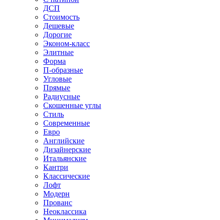
ДСП
Стоимость
Дешевые
Дорогие
Эконом-класс
Элитные
Форма
П-образные
Угловые
Прямые
Радиусные
Скошенные углы
Стиль
Современные
Евро
Английские
Дизайнерские
Итальянские
Кантри
Классические
Лофт
Модерн
Прованс
Неоклассика