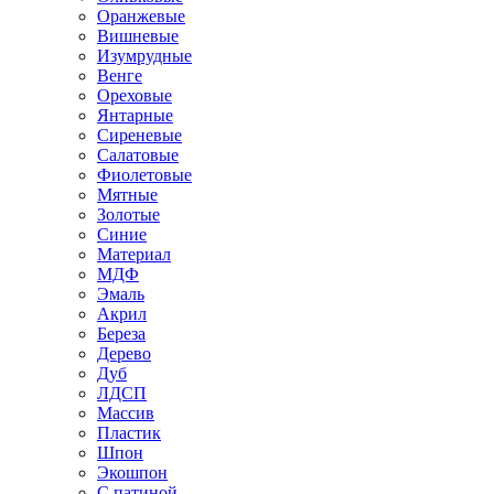
Оранжевые
Вишневые
Изумрудные
Венге
Ореховые
Янтарные
Сиреневые
Салатовые
Фиолетовые
Мятные
Золотые
Синие
Материал
МДФ
Эмаль
Акрил
Береза
Дерево
Дуб
ЛДСП
Массив
Пластик
Шпон
Экошпон
С патиной