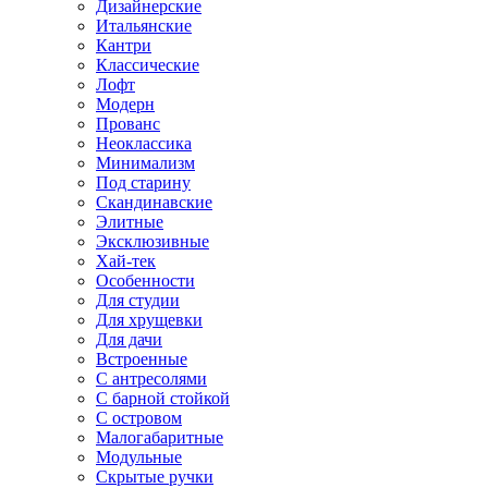
Дизайнерские
Итальянские
Кантри
Классические
Лофт
Модерн
Прованс
Неоклассика
Минимализм
Под старину
Скандинавские
Элитные
Эксклюзивные
Хай-тек
Особенности
Для студии
Для хрущевки
Для дачи
Встроенные
С антресолями
С барной стойкой
С островом
Малогабаритные
Модульные
Скрытые ручки