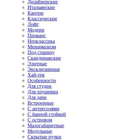
Дизайнерские
Итальянские
Кантри
Классические
Лофт
Модерн
Прованс
Неоклассика
Минимализм
Под старину
Скандинавские
Элитные
Эксклюзивные
Хай-тек
Особенности
Для студии
Для хрущевки
Для дачи
Встроенные
С антресолями
С барной стойкой
С островом
Малогабаритные
Модульные
Скрытые ручки