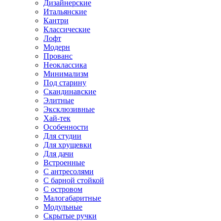
Дизайнерские
Итальянские
Кантри
Классические
Лофт
Модерн
Прованс
Неоклассика
Минимализм
Под старину
Скандинавские
Элитные
Эксклюзивные
Хай-тек
Особенности
Для студии
Для хрущевки
Для дачи
Встроенные
С антресолями
С барной стойкой
С островом
Малогабаритные
Модульные
Скрытые ручки