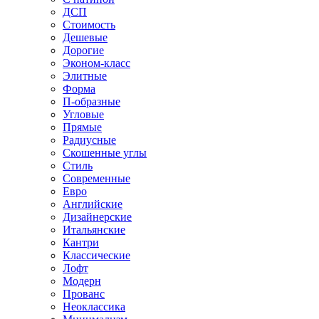
ДСП
Стоимость
Дешевые
Дорогие
Эконом-класс
Элитные
Форма
П-образные
Угловые
Прямые
Радиусные
Скошенные углы
Стиль
Современные
Евро
Английские
Дизайнерские
Итальянские
Кантри
Классические
Лофт
Модерн
Прованс
Неоклассика