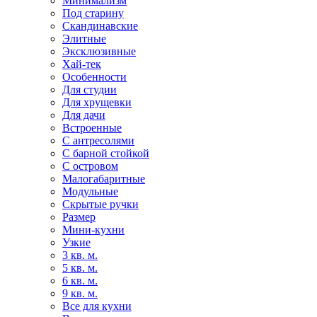
Минимализм
Под старину
Скандинавские
Элитные
Эксклюзивные
Хай-тек
Особенности
Для студии
Для хрущевки
Для дачи
Встроенные
С антресолями
С барной стойкой
С островом
Малогабаритные
Модульные
Скрытые ручки
Размер
Мини-кухни
Узкие
3 кв. м.
5 кв. м.
6 кв. м.
9 кв. м.
Все для кухни