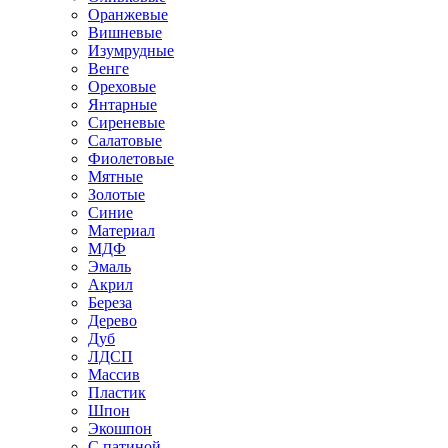
Оранжевые
Вишневые
Изумрудные
Венге
Ореховые
Янтарные
Сиреневые
Салатовые
Фиолетовые
Мятные
Золотые
Синие
Материал
МДФ
Эмаль
Акрил
Береза
Дерево
Дуб
ЛДСП
Массив
Пластик
Шпон
Экошпон
С патиной