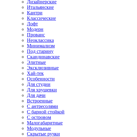
Дизайнерские
Итальянские
Кантри
Классические
Лофт
Модерн
Прованс
Неоклассика
Минимализм
Под старину
Скандинавские
Элитные
Эксклюзивные
Хай-тек
Особенности
Для студии
Для хрущевки
Для дачи
Встроенные
С антресолями
С барной стойкой
С островом
Малогабаритные
Модульные
Скрытые ручки