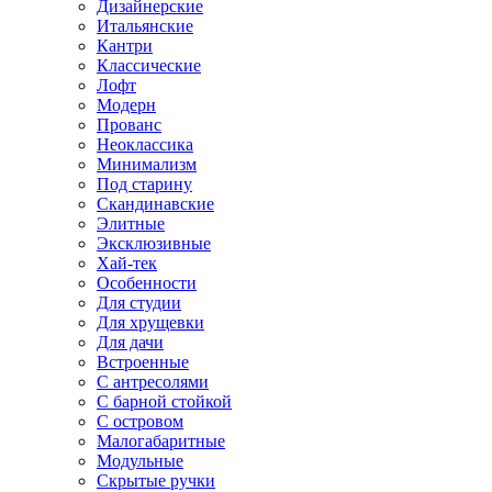
Дизайнерские
Итальянские
Кантри
Классические
Лофт
Модерн
Прованс
Неоклассика
Минимализм
Под старину
Скандинавские
Элитные
Эксклюзивные
Хай-тек
Особенности
Для студии
Для хрущевки
Для дачи
Встроенные
С антресолями
С барной стойкой
С островом
Малогабаритные
Модульные
Скрытые ручки