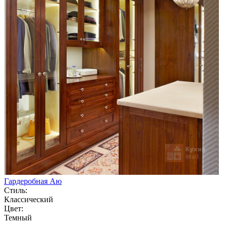
Гардеробная Аю
Стиль:
Классический
Цвет:
Темный