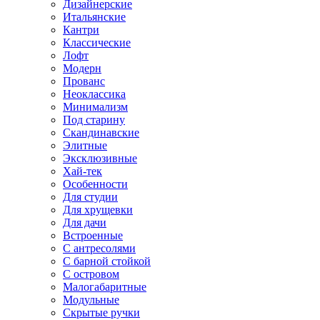
Дизайнерские
Итальянские
Кантри
Классические
Лофт
Модерн
Прованс
Неоклассика
Минимализм
Под старину
Скандинавские
Элитные
Эксклюзивные
Хай-тек
Особенности
Для студии
Для хрущевки
Для дачи
Встроенные
С антресолями
С барной стойкой
С островом
Малогабаритные
Модульные
Скрытые ручки