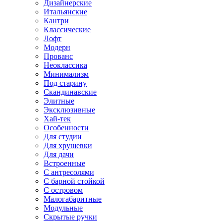
Дизайнерские
Итальянские
Кантри
Классические
Лофт
Модерн
Прованс
Неоклассика
Минимализм
Под старину
Скандинавские
Элитные
Эксклюзивные
Хай-тек
Особенности
Для студии
Для хрущевки
Для дачи
Встроенные
С антресолями
С барной стойкой
С островом
Малогабаритные
Модульные
Скрытые ручки