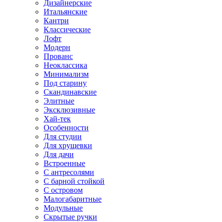
Дизайнерские
Итальянские
Кантри
Классические
Лофт
Модерн
Прованс
Неоклассика
Минимализм
Под старину
Скандинавские
Элитные
Эксклюзивные
Хай-тек
Особенности
Для студии
Для хрущевки
Для дачи
Встроенные
С антресолями
С барной стойкой
С островом
Малогабаритные
Модульные
Скрытые ручки