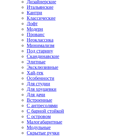
Дизайнерские
Итальянские
Кантри
Классические
Лофт
Модерн
Прованс
Неоклассика
Минимализм
Под старину
Скандинавские
Элитные
Эксклюзивные
Хай-тек
Особенности
Для студии
Для хрущевки
Для дачи
Встроенные
С антресолями
С барной стойкой
С островом
Малогабаритные
Модульные
Скрытые ручки