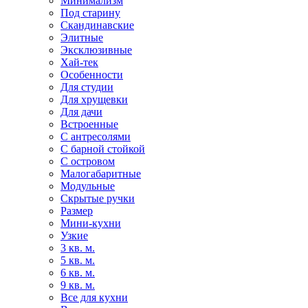
Минимализм
Под старину
Скандинавские
Элитные
Эксклюзивные
Хай-тек
Особенности
Для студии
Для хрущевки
Для дачи
Встроенные
С антресолями
С барной стойкой
С островом
Малогабаритные
Модульные
Скрытые ручки
Размер
Мини-кухни
Узкие
3 кв. м.
5 кв. м.
6 кв. м.
9 кв. м.
Все для кухни