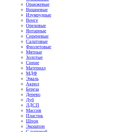
Оранжевые
Вишневые
Изумрудные
Венге
Ореховые
Янтарные
Сиреневые
Салатовые
Фиолетовые
Мятные
Золотые
Синие
Материал
МДФ
Эмаль
Акрил
Береза
Дерево
Дуб
ЛДСП
Массив
Пластик
Шпон
Экошпон
С патиной