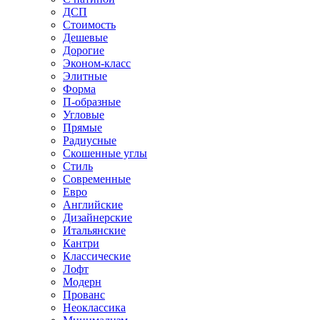
ДСП
Стоимость
Дешевые
Дорогие
Эконом-класс
Элитные
Форма
П-образные
Угловые
Прямые
Радиусные
Скошенные углы
Стиль
Современные
Евро
Английские
Дизайнерские
Итальянские
Кантри
Классические
Лофт
Модерн
Прованс
Неоклассика