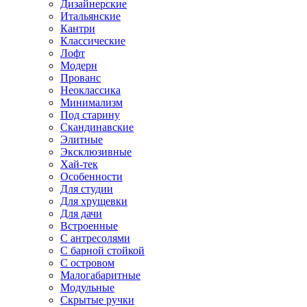
Дизайнерские
Итальянские
Кантри
Классические
Лофт
Модерн
Прованс
Неоклассика
Минимализм
Под старину
Скандинавские
Элитные
Эксклюзивные
Хай-тек
Особенности
Для студии
Для хрущевки
Для дачи
Встроенные
С антресолями
С барной стойкой
С островом
Малогабаритные
Модульные
Скрытые ручки