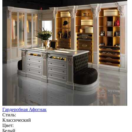
Гардеробная Афогнак
Стиль:
Классический
Цвет:
Белый