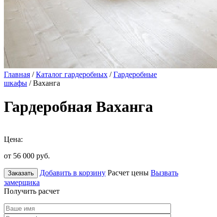
Главная
/
Каталог гардеробных
/
Гардеробные
шкафы
/ Ваханга
Гардеробная Ваханга
Цена:
от 56 000
руб.
Добавить в корзину
Расчет цены
Вызвать
Заказать
замерщика
Получить расчет