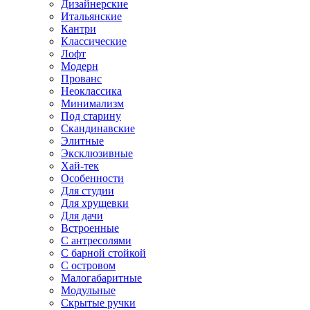
Дизайнерские
Итальянские
Кантри
Классические
Лофт
Модерн
Прованс
Неоклассика
Минимализм
Под старину
Скандинавские
Элитные
Эксклюзивные
Хай-тек
Особенности
Для студии
Для хрущевки
Для дачи
Встроенные
С антресолями
С барной стойкой
С островом
Малогабаритные
Модульные
Скрытые ручки