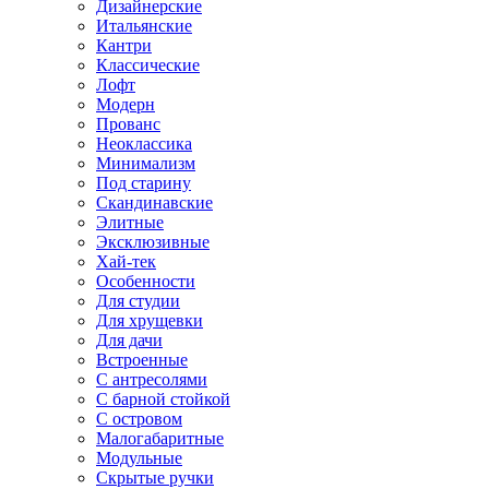
Дизайнерские
Итальянские
Кантри
Классические
Лофт
Модерн
Прованс
Неоклассика
Минимализм
Под старину
Скандинавские
Элитные
Эксклюзивные
Хай-тек
Особенности
Для студии
Для хрущевки
Для дачи
Встроенные
С антресолями
С барной стойкой
С островом
Малогабаритные
Модульные
Скрытые ручки