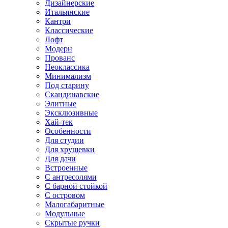
Дизайнерские
Итальянские
Кантри
Классические
Лофт
Модерн
Прованс
Неоклассика
Минимализм
Под старину
Скандинавские
Элитные
Эксклюзивные
Хай-тек
Особенности
Для студии
Для хрущевки
Для дачи
Встроенные
С антресолями
С барной стойкой
С островом
Малогабаритные
Модульные
Скрытые ручки