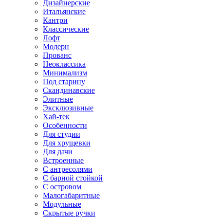
Дизайнерские
Итальянские
Кантри
Классические
Лофт
Модерн
Прованс
Неоклассика
Минимализм
Под старину
Скандинавские
Элитные
Эксклюзивные
Хай-тек
Особенности
Для студии
Для хрущевки
Для дачи
Встроенные
С антресолями
С барной стойкой
С островом
Малогабаритные
Модульные
Скрытые ручки