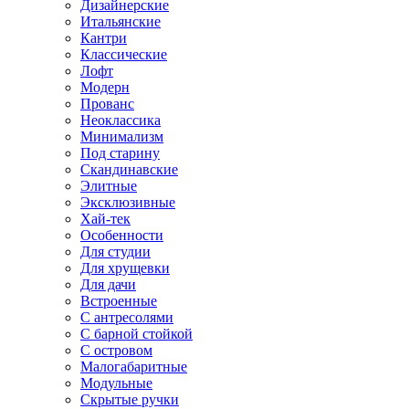
Дизайнерские
Итальянские
Кантри
Классические
Лофт
Модерн
Прованс
Неоклассика
Минимализм
Под старину
Скандинавские
Элитные
Эксклюзивные
Хай-тек
Особенности
Для студии
Для хрущевки
Для дачи
Встроенные
С антресолями
С барной стойкой
С островом
Малогабаритные
Модульные
Скрытые ручки