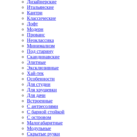
Дизайнерские
Итальянские
Кантри
Классические
Лофт
Модерн
Прованс
Неоклассика
Минимализм
Под старину
Скандинавские
Элитные
Эксклюзивные
Хай-тек
Особенности
Для студии
Для хрущевки
Для дачи
Встроенные
С антресолями
С барной стойкой
С островом
Малогабаритные
Модульные
Скрытые ручки