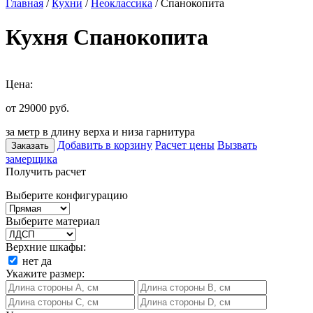
Главная
/
Кухни
/
Неоклассика
/ Спанокопита
Кухня Спанокопита
Цена:
от 29000
руб.
за метр в длину верха и низа гарнитура
Добавить в корзину
Расчет цены
Вызвать
Заказать
замерщика
Получить расчет
Выберите конфигурацию
Выберите материал
Верхние шкафы:
нет
да
Укажите размер: