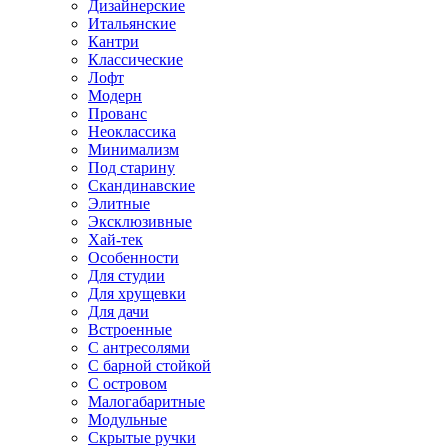
Дизайнерские
Итальянские
Кантри
Классические
Лофт
Модерн
Прованс
Неоклассика
Минимализм
Под старину
Скандинавские
Элитные
Эксклюзивные
Хай-тек
Особенности
Для студии
Для хрущевки
Для дачи
Встроенные
С антресолями
С барной стойкой
С островом
Малогабаритные
Модульные
Скрытые ручки