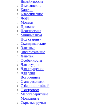
Дизайнерские
Итальянские
Кантри
Классические
Лофт
Модерн
Прованс
Неоклассика
Минимализм
Под старину
Скандинавские
Элитные
Эксклюзивные
Хай-тек
Особенности
Для студии
Для хрущевки
Для дачи
Встроенные
С антресолями
С барной стойкой
С островом
Малогабаритные
Модульные
Скрытые ручки