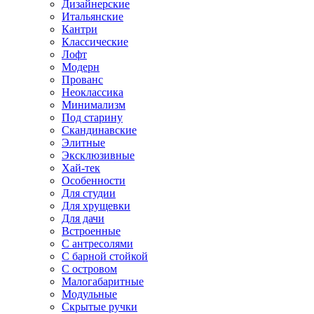
Дизайнерские
Итальянские
Кантри
Классические
Лофт
Модерн
Прованс
Неоклассика
Минимализм
Под старину
Скандинавские
Элитные
Эксклюзивные
Хай-тек
Особенности
Для студии
Для хрущевки
Для дачи
Встроенные
С антресолями
С барной стойкой
С островом
Малогабаритные
Модульные
Скрытые ручки