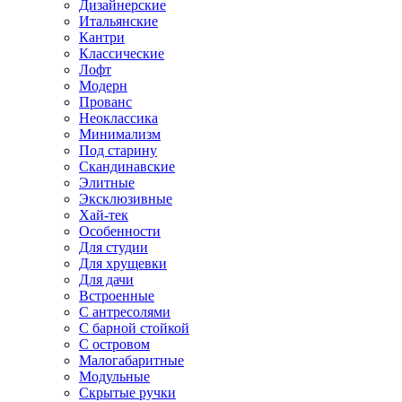
Дизайнерские
Итальянские
Кантри
Классические
Лофт
Модерн
Прованс
Неоклассика
Минимализм
Под старину
Скандинавские
Элитные
Эксклюзивные
Хай-тек
Особенности
Для студии
Для хрущевки
Для дачи
Встроенные
С антресолями
С барной стойкой
С островом
Малогабаритные
Модульные
Скрытые ручки