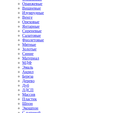
Оранжевые
Вишневые
Изумрудные
Венге
Ореховые
Янтарные
Сиреневые
Салатовые
Фиолетовые
Мятные
Золотые
Синие
Материал
МДФ
Эмаль
Акрил
Береза
Дерево
Дуб
ЛДСП
Массив
Пластик
Шпон
Экошпон
С патиной