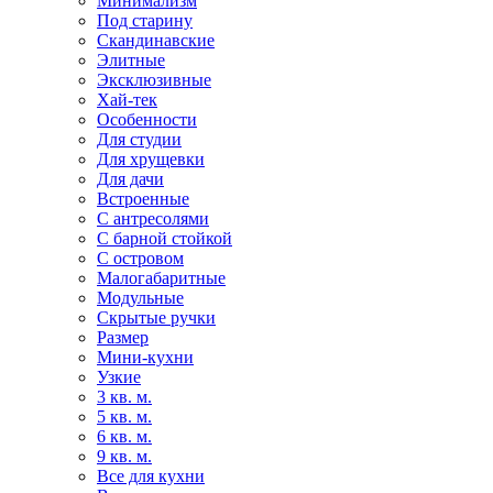
Минимализм
Под старину
Скандинавские
Элитные
Эксклюзивные
Хай-тек
Особенности
Для студии
Для хрущевки
Для дачи
Встроенные
С антресолями
С барной стойкой
С островом
Малогабаритные
Модульные
Скрытые ручки
Размер
Мини-кухни
Узкие
3 кв. м.
5 кв. м.
6 кв. м.
9 кв. м.
Все для кухни