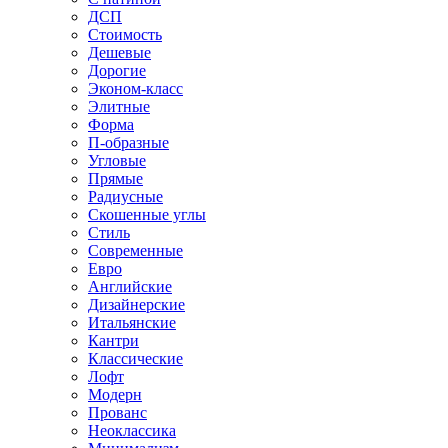
ДСП
Стоимость
Дешевые
Дорогие
Эконом-класс
Элитные
Форма
П-образные
Угловые
Прямые
Радиусные
Скошенные углы
Стиль
Современные
Евро
Английские
Дизайнерские
Итальянские
Кантри
Классические
Лофт
Модерн
Прованс
Неоклассика