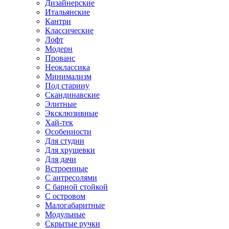
Дизайнерские
Итальянские
Кантри
Классические
Лофт
Модерн
Прованс
Неоклассика
Минимализм
Под старину
Скандинавские
Элитные
Эксклюзивные
Хай-тек
Особенности
Для студии
Для хрущевки
Для дачи
Встроенные
С антресолями
С барной стойкой
С островом
Малогабаритные
Модульные
Скрытые ручки