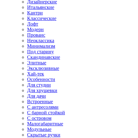
Дизайнерские
Итальянские
Кантри
Классические
Лофт
Модерн
Прованс
Неоклассика
Минимализм
Под старину
Скандинавские
Элитные
Эксклюзивные
Хай-тек
Особенности
Для студии
Для хрущевки
Для дачи
Встроенные
С антресолями
С барной стойкой
С островом
Малогабаритные
Модульные
Скрытые ручки