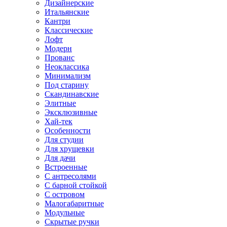
Дизайнерские
Итальянские
Кантри
Классические
Лофт
Модерн
Прованс
Неоклассика
Минимализм
Под старину
Скандинавские
Элитные
Эксклюзивные
Хай-тек
Особенности
Для студии
Для хрущевки
Для дачи
Встроенные
С антресолями
С барной стойкой
С островом
Малогабаритные
Модульные
Скрытые ручки