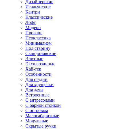
Дизайнерские
Итальянские
Кантри
Классические
Лофт
Модерн
Прованс
Неоклассика
Минимализм
Под старину
Скандинавские
Элитные
Эксклюзивные
Хай-тек
Особенности
Для студии
Для хрущевки
Для дачи
Встроенные
С антресолями
С барной стойкой
С островом
Малогабаритные
Модульные
Скрытые ручки