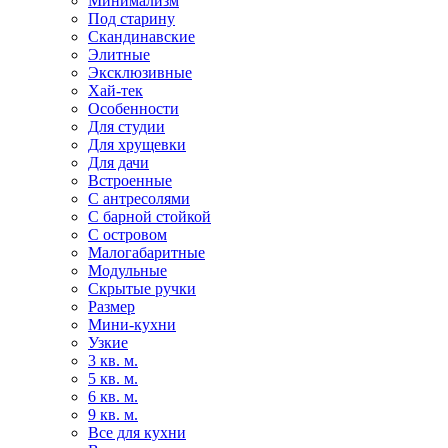
Минимализм
Под старину
Скандинавские
Элитные
Эксклюзивные
Хай-тек
Особенности
Для студии
Для хрущевки
Для дачи
Встроенные
С антресолями
С барной стойкой
С островом
Малогабаритные
Модульные
Скрытые ручки
Размер
Мини-кухни
Узкие
3 кв. м.
5 кв. м.
6 кв. м.
9 кв. м.
Все для кухни