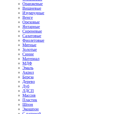
Оранжевые
Вишневые
Изумрудные
Венге
Ореховые
Янтарные
Сиреневые
Салатовые
Фиолетовые
Мятные
Золотые
Синие
Материал
МДФ
Эмаль
Акрил
Береза
Дерево
Дуб
ЛДСП
Массив
Пластик
Шпон
Экошпон
С патиной