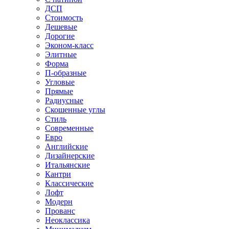
ДСП
Стоимость
Дешевые
Дорогие
Эконом-класс
Элитные
Форма
П-образные
Угловые
Прямые
Радиусные
Скошенные углы
Стиль
Современные
Евро
Английские
Дизайнерские
Итальянские
Кантри
Классические
Лофт
Модерн
Прованс
Неоклассика