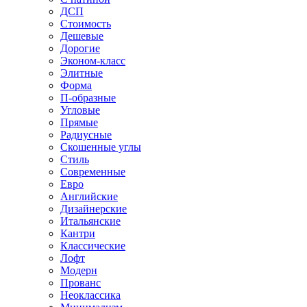
ДСП
Стоимость
Дешевые
Дорогие
Эконом-класс
Элитные
Форма
П-образные
Угловые
Прямые
Радиусные
Скошенные углы
Стиль
Современные
Евро
Английские
Дизайнерские
Итальянские
Кантри
Классические
Лофт
Модерн
Прованс
Неоклассика