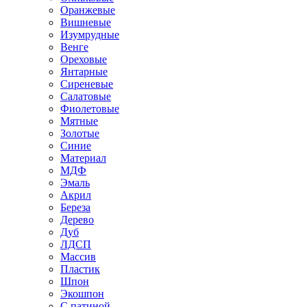
Оранжевые
Вишневые
Изумрудные
Венге
Ореховые
Янтарные
Сиреневые
Салатовые
Фиолетовые
Мятные
Золотые
Синие
Материал
МДФ
Эмаль
Акрил
Береза
Дерево
Дуб
ЛДСП
Массив
Пластик
Шпон
Экошпон
С патиной