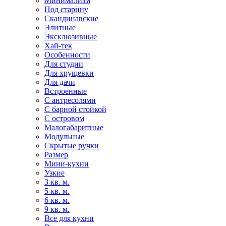
Минимализм
Под старину
Скандинавские
Элитные
Эксклюзивные
Хай-тек
Особенности
Для студии
Для хрущевки
Для дачи
Встроенные
С антресолями
С барной стойкой
С островом
Малогабаритные
Модульные
Скрытые ручки
Размер
Мини-кухни
Узкие
3 кв. м.
5 кв. м.
6 кв. м.
9 кв. м.
Все для кухни