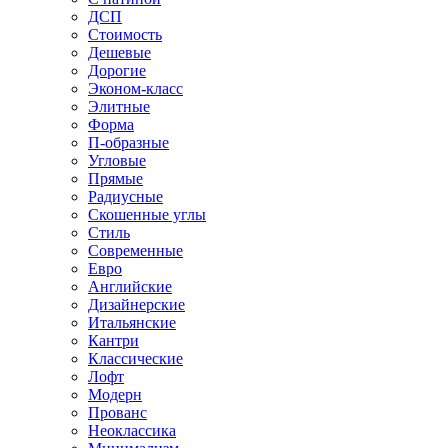
ДСП
Стоимость
Дешевые
Дорогие
Эконом-класс
Элитные
Форма
П-образные
Угловые
Прямые
Радиусные
Скошенные углы
Стиль
Современные
Евро
Английские
Дизайнерские
Итальянские
Кантри
Классические
Лофт
Модерн
Прованс
Неоклассика