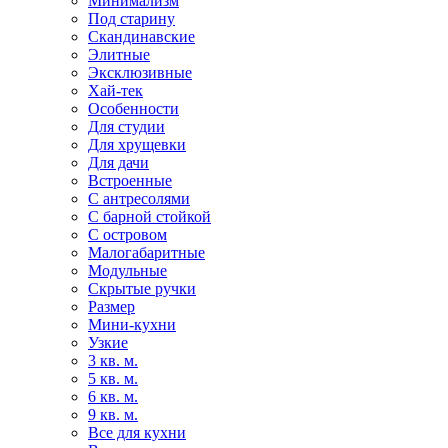
Минимализм
Под старину
Скандинавские
Элитные
Эксклюзивные
Хай-тек
Особенности
Для студии
Для хрущевки
Для дачи
Встроенные
С антресолями
С барной стойкой
С островом
Малогабаритные
Модульные
Скрытые ручки
Размер
Мини-кухни
Узкие
3 кв. м.
5 кв. м.
6 кв. м.
9 кв. м.
Все для кухни