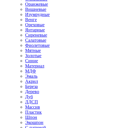
Оранжевые
Вишневые
Изумрудные
Венге
Ореховые
Янтарные
Сиреневые
Салатовые
Фиолетовые
Мятные
Золотые
Синие
Материал
МДФ
Эмаль
Акрил
Береза
Дерево
Дуб
ЛДСП
Массив
Пластик
Шпон
Экошпон
С патиной