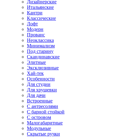
Дизайнерские
Итальянские
Кантри
Классические
Лофт
Модерн
Прованс
Неоклассика
Минимализм
Под старину
Скандинавские
Элитные
Эксклюзивные
Хай-тек
Особенности
Для студии
Для хрущевки
Для дачи
Встроенные
С антресолями
С барной стойкой
С островом
Малогабаритные
Модульные
Скрытые ручки