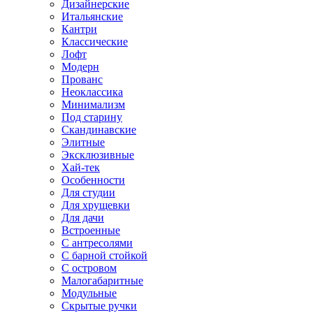
Дизайнерские
Итальянские
Кантри
Классические
Лофт
Модерн
Прованс
Неоклассика
Минимализм
Под старину
Скандинавские
Элитные
Эксклюзивные
Хай-тек
Особенности
Для студии
Для хрущевки
Для дачи
Встроенные
С антресолями
С барной стойкой
С островом
Малогабаритные
Модульные
Скрытые ручки