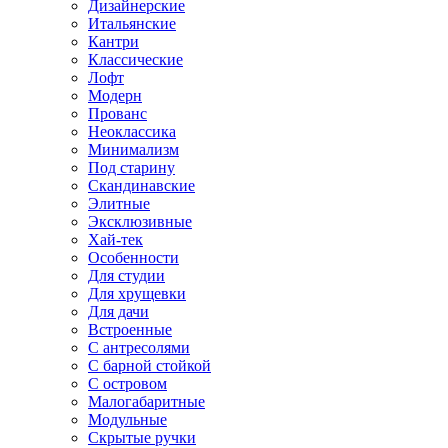
Дизайнерские
Итальянские
Кантри
Классические
Лофт
Модерн
Прованс
Неоклассика
Минимализм
Под старину
Скандинавские
Элитные
Эксклюзивные
Хай-тек
Особенности
Для студии
Для хрущевки
Для дачи
Встроенные
С антресолями
С барной стойкой
С островом
Малогабаритные
Модульные
Скрытые ручки