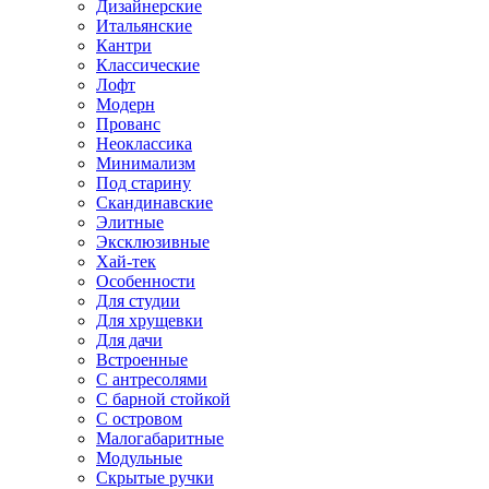
Дизайнерские
Итальянские
Кантри
Классические
Лофт
Модерн
Прованс
Неоклассика
Минимализм
Под старину
Скандинавские
Элитные
Эксклюзивные
Хай-тек
Особенности
Для студии
Для хрущевки
Для дачи
Встроенные
С антресолями
С барной стойкой
С островом
Малогабаритные
Модульные
Скрытые ручки