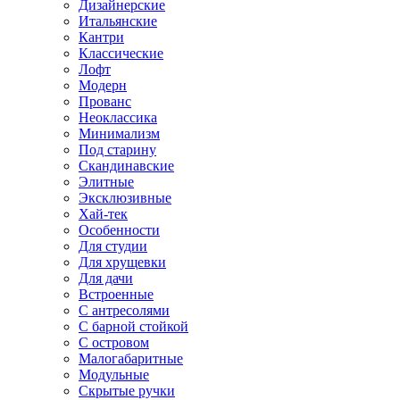
Дизайнерские
Итальянские
Кантри
Классические
Лофт
Модерн
Прованс
Неоклассика
Минимализм
Под старину
Скандинавские
Элитные
Эксклюзивные
Хай-тек
Особенности
Для студии
Для хрущевки
Для дачи
Встроенные
С антресолями
С барной стойкой
С островом
Малогабаритные
Модульные
Скрытые ручки